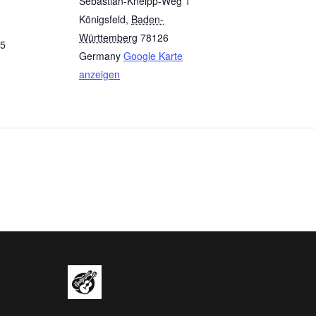
Sebastian-Kneipp-Weg 1
Königsfeld
,
Baden-
Württemberg
78126
45
Germany
Google Karte
anzeigen