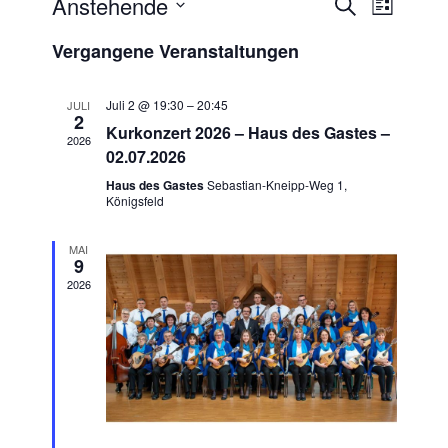
Anstehende
Veransta
Veran
Suche
Liste
Ansic
Datum
Suche
Vergangene Veranstaltungen
wählen.
Navig
und
Juli 2 @ 19:30
–
20:45
JULI
Ansichte
2
Kurkonzert 2026 – Haus des Gastes –
2026
Navigati
02.07.2026
Haus des Gastes
Sebastian-Kneipp-Weg 1,
Königsfeld
MAI
9
2026