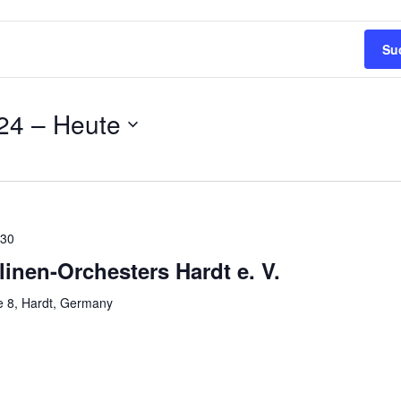
Su
24
 – 
Heute
:30
inen-Orchesters Hardt e. V.
e 8, Hardt, Germany