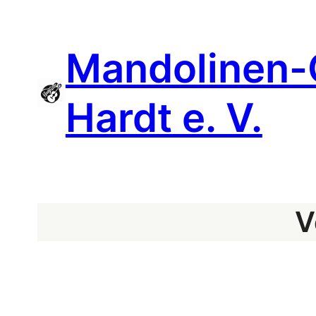
Mandolinen-
Hardt e. V.
V