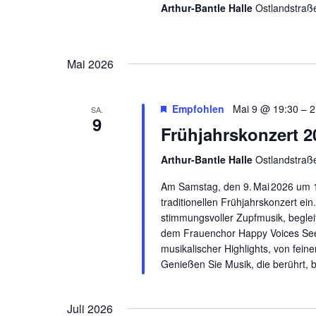
Arthur-Bantle Halle
Ostlandstraß
Mai 2026
Empfohlen
Mai 9 @ 19:30
–
2
SA.
9
Frühjahrskonzert 2
Arthur-Bantle Halle
Ostlandstraß
Am Samstag, den 9. Mai 2026 um 1
traditionellen Frühjahrskonzert e
stimmungsvoller Zupfmusik, begle
dem Frauenchor Happy Voices Seed
musikalischer Highlights, von fei
Genießen Sie Musik, die berührt, 
Juli 2026