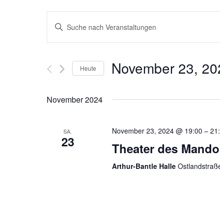
Veranstaltungen
Bitte
Schlüsselwort
Suche
eingeben.
November 23, 20
Suche
Heute
und
nach
Datum
Ansichten,
Veranstaltungen
November 2024
wählen.
Schlüsselwort.
Navigation
November 23, 2024 @ 19:00
–
21
SA.
23
Theater des Mandol
Arthur-Bantle Halle
Ostlandstraß